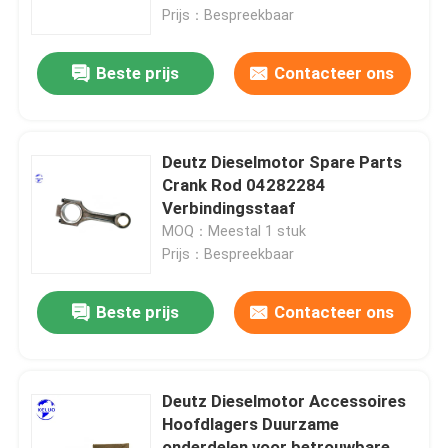
Prijs：Bespreekbaar
Fabrieksreis
Beste prijs
Contacteer ons
Kwaliteitscontrole
Deutz Dieselmotor Spare Parts
Contacteer ons
Crank Rod 04282284
Verbindingsstaaf
MOQ：Meestal 1 stuk
Vraag een offerte aan
Prijs：Bespreekbaar
Deutzmotor
Beste prijs
Contacteer ons
-Motor
Deutz Dieselmotor Accessoires
Hoofdlagers Duurzame
CUMMINS-Motor
onderdelen voor betrouwbare