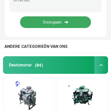
gebruikte motor
Dieselmotordelen
Motor cilinderkop
ANDERE CATEGORIEËN VAN ONS
Onderdelen voor graafmachines
Deutzmotor
(84)
Minigraafwerktuig
Vibratieroller
boormachine