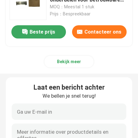
werking
MOQ：Meestal 1 stuk
Prijs：Bespreekbaar
Hydraulische pomp
Beste prijs
Contacteer ons
REISversnellingsbak
Kubotamotor
Bekijk meer
Yanmarmotor
Laat een bericht achter
ISUZU Engine
We bellen je snel terug!
Perkins Engine
Weichaimotor