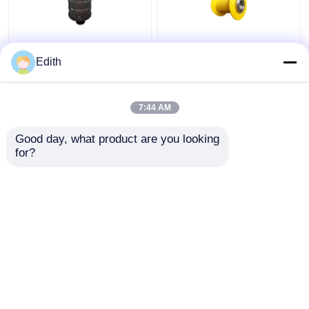
Zwaar werkend en hard
Efficiënt
Edith
draaiend mechanisme
ophefmechanisme voor
voor veeleisende en
de verlaging van de
ruwe omgevingen
planeten voor
7:44 AM
industriële
Beste prijs
Beste prijs
automatisering
Good day, what product are you looking 
for?
Contacteer ons
Contacteer ons
Bekijk meer
Thuis
Ongeveer ons
Contacteer ons
Desktop Site
Sitemap
Privacybeleid