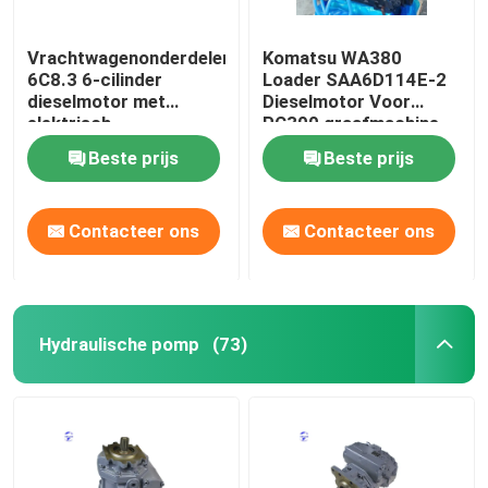
Vrachtwagenonderdelen
Komatsu WA380
6C8.3 6-cilinder
Loader SAA6D114E-2
dieselmotor met
Dieselmotor Voor
elektrisch
PC300 graafmachine
startsysteem
Beste prijs
Beste prijs
Contacteer ons
Contacteer ons
Hydraulische pomp
(73)