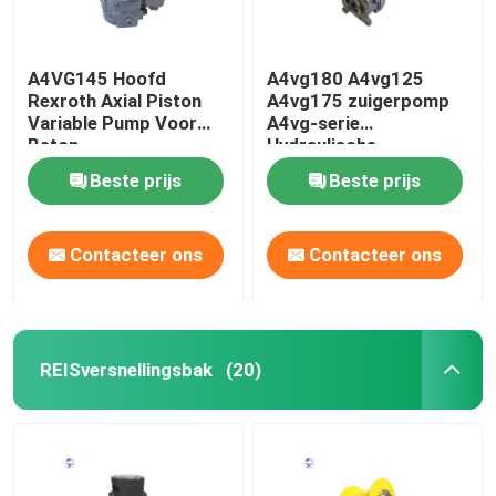
A4VG145 Hoofd
A4vg180 A4vg125
Rexroth Axial Piston
A4vg175 zuigerpomp
Variable Pump Voor
A4vg-serie
Beton
Hydraulische
versnellingspomp
Beste prijs
Beste prijs
Contacteer ons
Contacteer ons
REISversnellingsbak
(20)