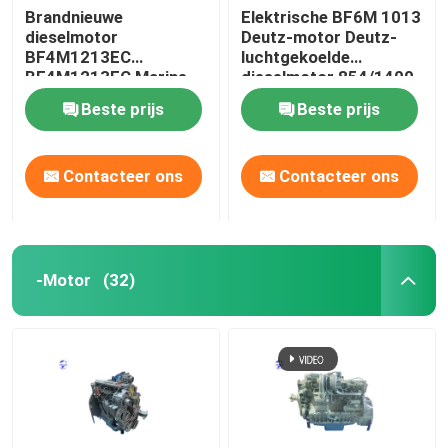
Brandnieuwe
Elektrische BF6M 1013
dieselmotor
Deutz-motor Deutz-
gebruikte zware machines
BF4M1213EC
luchtgekoelde
BF4M1213FC Marine
dieselmotor 854/1400
graafmachine motor
N.M/R/Min
Diesel Generatorreeks
Beste prijs
Beste prijs
Contacteer ons
Contacteer ons
-Motor
(32)