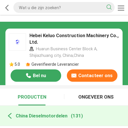
Hebei Keluo Construction Machinery Co.,
Ltd.
Huarun Business Center Block A,
Shijiazhuang city, China,China
5.0
Geverifieerde Leverancier
Bel nu
Contacteer ons
PRODUCTEN
ONGEVEER ONS
China Dieselmotordelen
(131)