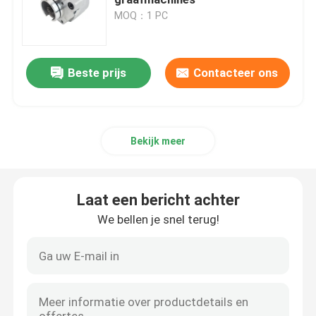
MOQ：1 PC
Hydraulische pomp
Beste prijs
Contacteer ons
REISversnellingsbak
Kubotamotor
Bekijk meer
Yanmarmotor
Laat een bericht achter
ISUZU Engine
We bellen je snel terug!
Perkins Engine
Weichaimotor