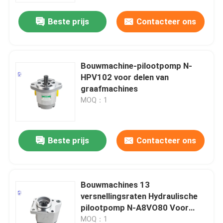
Beste prijs
Contacteer ons
Bouwmachine-pilootpomp N-
HPV102 voor delen van
graafmachines
MOQ：1
Beste prijs
Contacteer ons
Thuis
Bouwmachines 13
Producten
versnellingsraten Hydraulische
pilootpomp N-A8VO80 Voor
CAT-graafmachine
Over ons
MOQ：1