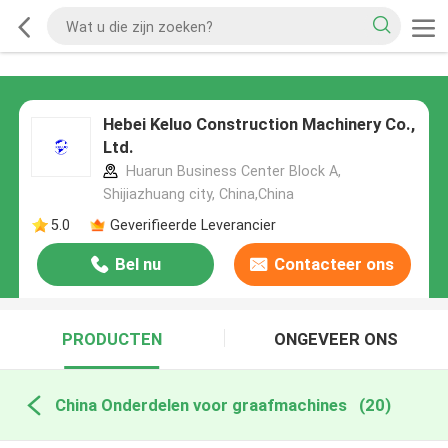
Hebei Keluo Construction Machinery Co.,
Ltd.
Huarun Business Center Block A,
Shijiazhuang city, China,China
5.0
Geverifieerde Leverancier
Bel nu
Contacteer ons
PRODUCTEN
ONGEVEER ONS
China Onderdelen voor graafmachines
(20)