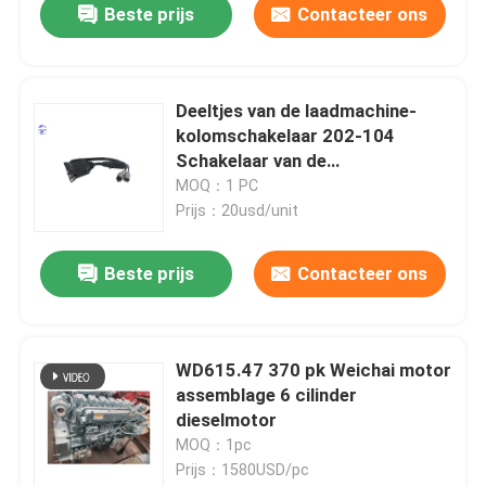
Beste prijs
Contacteer ons
Deeltjes van de laadmachine-
kolomschakelaar 202-104
Schakelaar van de
bedieningspaneel voor CAT
MOQ：1 PC
Prijs：20usd/unit
Beste prijs
Contacteer ons
WD615.47 370 pk Weichai motor
assemblage 6 cilinder
dieselmotor
MOQ：1pc
Prijs：1580USD/pc