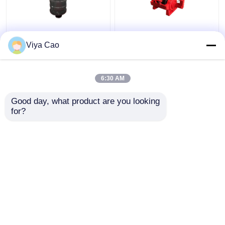
Zwaar werkend en hard
10000Nm 20 ton
Viya Cao
draaiend mechanisme
hydraulische lier voor
voor veeleisende en
vrachtwagen robuust
ruwe omgevingen
en duurzaam
6:30 AM
Beste prijs
Beste prijs
Good day, what product are you looking 
for?
Contacteer ons
Contacteer ons
Bekijk meer
Thuis
Ongeveer ons
Contacteer ons
Desktop Site
Sitemap
Privacybeleid