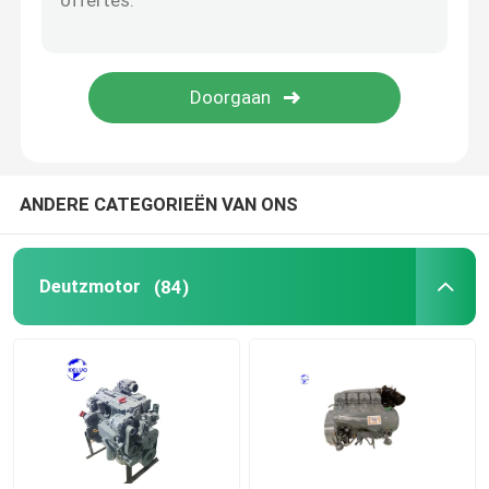
gebruikte motor
Dieselmotordelen
Motor cilinderkop
ANDERE CATEGORIEËN VAN ONS
Onderdelen voor graafmachines
Deutzmotor
(84)
Minigraafwerktuig
Vibratieroller
boormachine