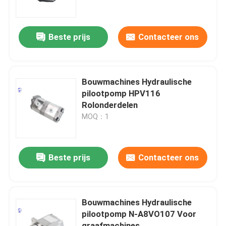
reparatieonderdelen
Fabrieksreis
Beste prijs
Contacteer ons
Kwaliteitscontrole
Bouwmachines Hydraulische
Contacteer ons
pilootpomp HPV116
Rolonderdelen
MOQ：1
Vraag een offerte aan
Deutzmotor
Beste prijs
Contacteer ons
-Motor
Bouwmachines Hydraulische
pilootpomp N-A8VO107 Voor
CUMMINS-Motor
graafmachines