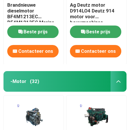
Brandnieuwe
Ag Deutz motor
dieselmotor
D914LO4 Deutz 914
gebruikte zware machines
BF4M1213EC
motor voor
BF4M1213FC Marine
bouwmachines
graafmachine motor
Diesel Generatorreeks
Beste prijs
Beste prijs
Contacteer ons
Contacteer ons
-Motor
(32)