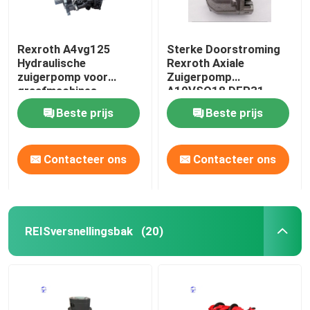
Rexroth A4vg125
Sterke Doorstroming
Hydraulische
Rexroth Axiale
zuigerpomp voor
Zuigerpomp
graafmachines
A10VSO18 DFR31
Hydraulische Olie
Beste prijs
Beste prijs
Aangedreven
Contacteer ons
Contacteer ons
REISversnellingsbak
(20)