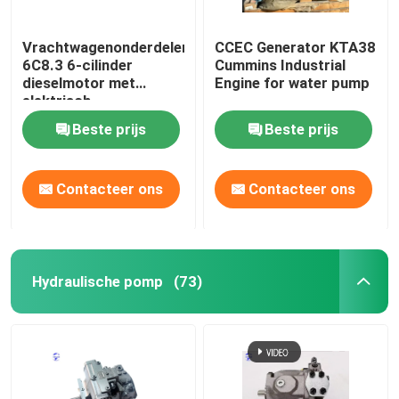
Vrachtwagenonderdelen
CCEC Generator KTA38
6C8.3 6-cilinder
Cummins Industrial
dieselmotor met
Engine for water pump
elektrisch
startsysteem
Beste prijs
Beste prijs
Contacteer ons
Contacteer ons
Hydraulische pomp
(73)