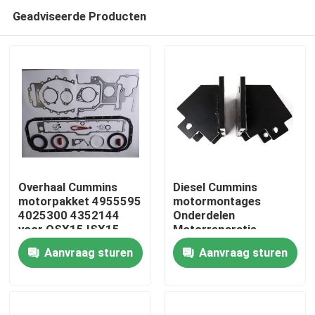
Geadviseerde Producten
Overhaal Cummins
Diesel Cummins
motorpakket 4955595
motormontages
4025300 4352144
Onderdelen
Thuis
voor QSX15 ISX15
Motorreparatie
Aanvraag sturen
Aanvraag sturen
Producten
Over ons