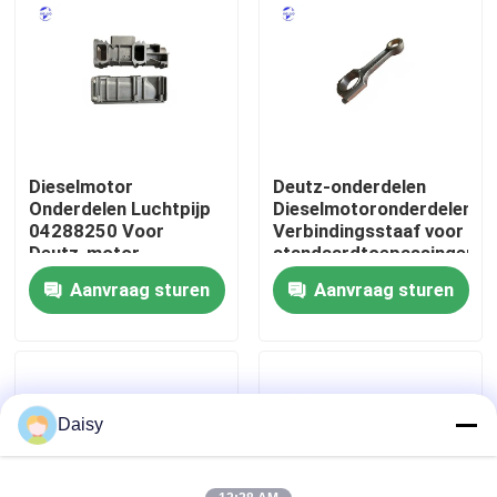
Fabrieksreis
Kwaliteitscontrole
Dieselmotor
Deutz-onderdelen
Contacteer ons
Onderdelen Luchtpijp
Dieselmotoronderdelen
04288250 Voor
Verbindingsstaaf voor
Deutz-motor
standaardtoepassingen
Vraag een offerte aan
Aanvraag sturen
Aanvraag sturen
Deutzmotor
-Motor
Daisy
CUMMINS-Motor