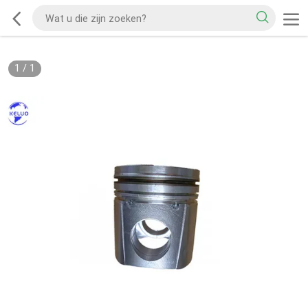
1
/
1