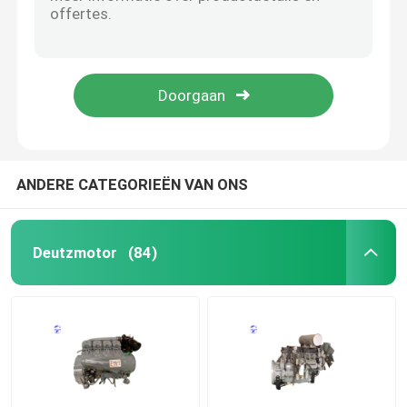
CE Deutz Power BF6M1013 1800 rpm Deutz Diesel Power Voor vrachtwagens
BF4M1013 Deutz motor 2200 rpm-2300 rpm 4 cilinder motor
Hydraulische pomp
4bt 120 pk Cummins tweedehands motor voor graafmachine
380 pk 12L gebruikte motor China Weichai WP12 gebruikte dieselmotor
REISversnellingsbak
TCD 2013 L6 2V Deutz waterkoelende dieselmotor
Kubotamotor
ANDERE CATEGORIEËN VAN ONS
Yanmarmotor
Deutzmotor
(84)
ISUZU Engine
Perkins Engine
Weichaimotor