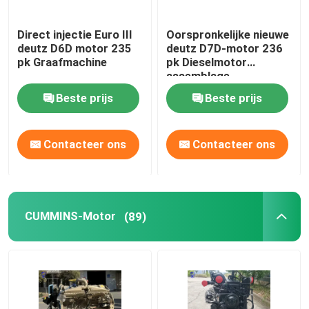
gebruikte zware machines
Direct injectie Euro III
Oorspronkelijke nieuwe
deutz D6D motor 235
deutz D7D-motor 236
pk Graafmachine
pk Dieselmotor
Diesel Generatorreeks
assemblage
Beste prijs
Beste prijs
Contacteer ons
Contacteer ons
CUMMINS-Motor
(89)