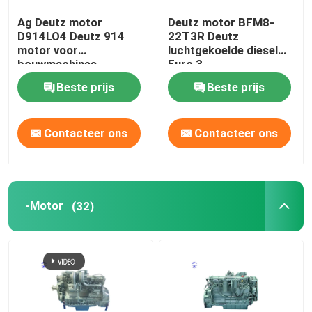
Ag Deutz motor
Deutz motor BFM8-
gebruikte motor
D914LO4 Deutz 914
22T3R Deutz
motor voor
luchtgekoelde diesel
bouwmachines
Euro 3
Dieselmotordelen
Beste prijs
Beste prijs
Motor cilinderkop
Contacteer ons
Contacteer ons
Onderdelen voor graafmachines
-Motor
(32)
Minigraafwerktuig
Vibratieroller
boormachine