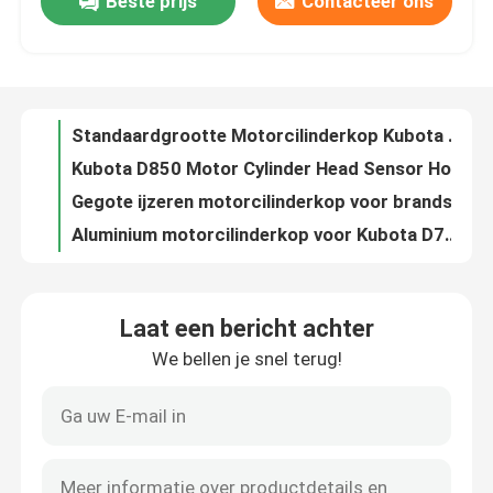
Beste prijs
Contacteer ons
Brandnieuwe motorcilinderkop Kubota motor D905
Standaardgrootte Motorcilinderkop Kubota Motor D902
Fabrieksreis
Kubota D850 Motor Cylinder Head Sensor Hole
Gegote ijzeren motorcilinderkop voor brandstof Diesel Kubota D850 motor
Kwaliteitscontrole
Aluminium motorcilinderkop voor Kubota D782 motor
OEM-logo Motorcilinderkop Kubota D750
Contacteer ons
Gepolijste motor cilinderkop Kubota D722
Kubota D600 motorcilinderkop afdichting functie
Tweedehands originele Japanse dieselmotor Nissan QD32 Motor
Vraag een offerte aan
Weichai WD615.47 Gebruikte motor 370 pk Gebruikte dieselmotoren
Laat een bericht achter
2.7L Isuzu 4JB1 Turbo tweedehands dieselmotor Intern verbrandingsmotor
Deutzmotor
We bellen je snel terug!
C9 Gebruikte Caterpillar-motoren CAT tweedehands motor voor graafmachines
420 pk 372 kW Gebruikte motor D11 90% Nieuwe deutz Marine Motor
-Motor
Brandnieuwe Deutz motor Originele BF4M2012 Deutz Diesel motor
BF6M2012 Deutz motor BF6M2012C watergekoelde dieselmotor
CUMMINS-Motor