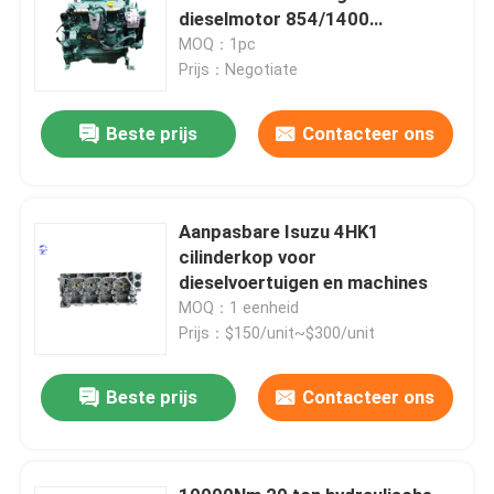
dieselmotor 854/1400
N.M/R/Min
MOQ：1pc
Prijs：Negotiate
Beste prijs
Contacteer ons
Aanpasbare Isuzu 4HK1
cilinderkop voor
dieselvoertuigen en machines
MOQ：1 eenheid
Prijs：$150/unit~$300/unit
Beste prijs
Contacteer ons