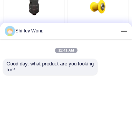
Zwaar werkend en hard
Efficiënt
Shirley Wong
draaiend mechanisme
ophefmechanisme voor
voor veeleisende en
de verlaging van de
ruwe omgevingen
planeten voor
11:41 AM
industriële
Beste prijs
Beste prijs
automatisering
Good day, what product are you looking 
for?
Contacteer ons
Contacteer ons
Bekijk meer
Thuis
Ongeveer ons
Contacteer ons
Desktop Site
Sitemap
Privacybeleid