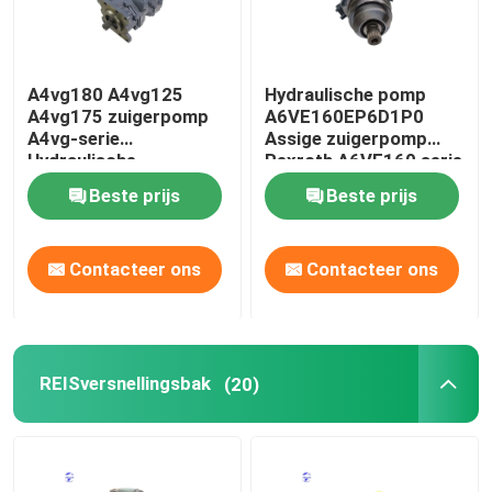
A4vg180 A4vg125
Hydraulische pomp
A4vg175 zuigerpomp
A6VE160EP6D1P0
A4vg-serie
Assige zuigerpomp
Hydraulische
Rexroth A6VE160 serie
versnellingspomp
Beste prijs
Beste prijs
Contacteer ons
Contacteer ons
REISversnellingsbak
(20)