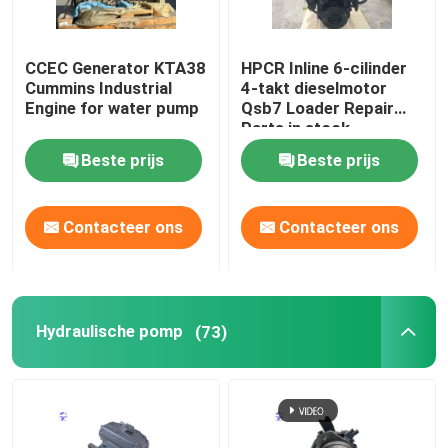
CCEC Generator KTA38
HPCR Inline 6-cilinder
Cummins Industrial
4-takt dieselmotor
Engine for water pump
Qsb7 Loader Repair
Parts in stock
Beste prijs
Beste prijs
Contacteer ons
Contacteer ons
Hydraulische pomp
(73)