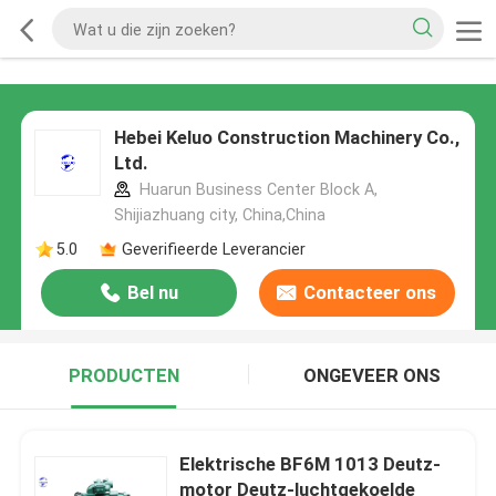
Hebei Keluo Construction Machinery Co.,
Ltd.
Huarun Business Center Block A,
Shijiazhuang city, China,China
5.0
Geverifieerde Leverancier
Bel nu
Contacteer ons
PRODUCTEN
ONGEVEER ONS
Elektrische BF6M 1013 Deutz-
motor Deutz-luchtgekoelde