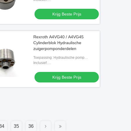
Piston/cilinderblok/behoudplaat/klepplaat,
enz.
Krijg Beste Prijs
Rexroth A4VG40 / A4VG45
Cylinderblok Hydraulische
zuigerpomponderdelen
Toepassing: Hydraulische pomp
onderdelen
Inclusief:
Piston/cilinderblok/behoudplaat/klepplaat,
enz.
Krijg Beste Prijs
34
35
36