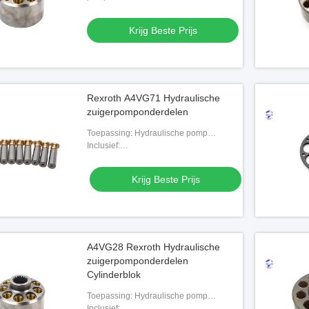
Krijg Beste Prijs
Rexroth A4VG71 Hydraulische
zuigerpomponderdelen
Toepassing: Hydraulische pomp
onderdelen
Inclusief:
Piston/cilinderblok/behoudplaat/klepplaat,
enz.
Krijg Beste Prijs
A4VG28 Rexroth Hydraulische
zuigerpomponderdelen
Cylinderblok
Toepassing: Hydraulische pomp
onderdelen
Inclusief: