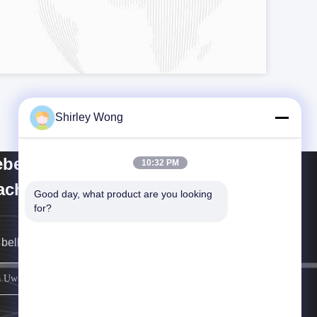
Shirley Wong
bei Keluo Construction
10:32 PM
chinery Co., Ltd.
Good day, what product are you looking 
for?
bellen u zo snel mogelijk terug.
registreren