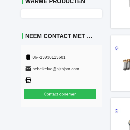
WARME PRODUCTEN
NEEM CONTACT MET ONS OP
86--13930113681
hebeikeluo@sjzhjsm.com
Contact opnemen