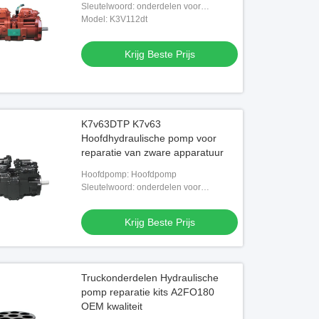
Sleutelwoord: onderdelen voor
hydraulische pompen
Model: K3V112dt
Krijg Beste Prijs
K7v63DTP K7v63
Hoofdhydraulische pomp voor
reparatie van zware apparatuur
Hoofdpomp: Hoofdpomp
Sleutelwoord: onderdelen voor
hydraulische pompen
Krijg Beste Prijs
Truckonderdelen Hydraulische
pomp reparatie kits A2FO180
OEM kwaliteit