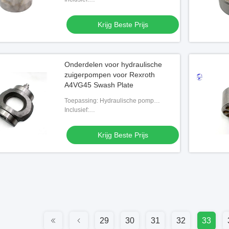
Piston/cilinderblok/behoudplaat/klepplaat,
enz.
Krijg Beste Prijs
Onderdelen voor hydraulische
zuigerpompen voor Rexroth
A4VG45 Swash Plate
Toepassing: Hydraulische pomp
onderdelen
Inclusief:
Piston/cilinderblok/behoudplaat/klepplaat,
enz.
Krijg Beste Prijs
29
30
31
32
33