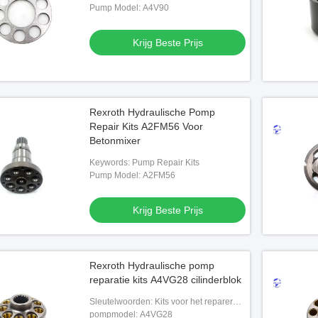
Pump Model: A4V90
Krijg Beste Prijs
Rexroth Hydraulische Pomp
Repair Kits A2FM56 Voor
Betonmixer
Keywords: Pump Repair Kits
Pump Model: A2FM56
Krijg Beste Prijs
Rexroth Hydraulische pomp
reparatie kits A4VG28 cilinderblok
Sleutelwoorden: Kits voor het repareren
van pompen
pompmodel: A4VG28