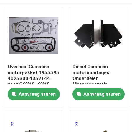
Overhaal Cummins
Diesel Cummins
motorpakket 4955595
motormontages
4025300 4352144
Onderdelen
voor QSX15 ISX15
Motorreparatie
Thuis
Aanvraag sturen
Aanvraag sturen
Producten
Over ons