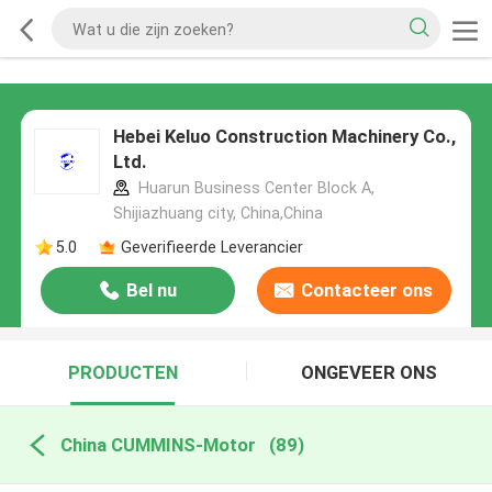
Hebei Keluo Construction Machinery Co.,
Ltd.
Huarun Business Center Block A,
Shijiazhuang city, China,China
5.0
Geverifieerde Leverancier
Bel nu
Contacteer ons
PRODUCTEN
ONGEVEER ONS
China CUMMINS-Motor
(89)