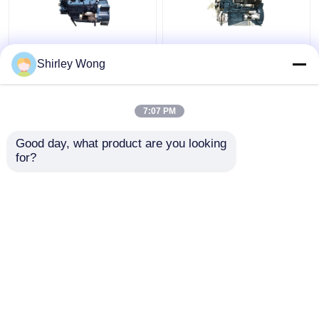
V3300 Kubota motor 4
4 cilinders Brand New
Shirley Wong
cilinders Dieselmotor
Japan originele Kubota
Euro 2 conformiteit
V3307 Motor Inline
EPA
7:07 PM
Beste prijs
Beste prijs
Good day, what product are you looking 
for?
Contacteer ons
Contacteer ons
Bekijk meer
Thuis
Ongeveer ons
Contacteer ons
Desktop Site
Sitemap
Privacybeleid