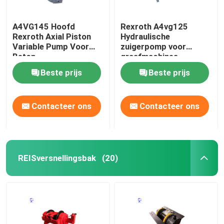
A4VG145 Hoofd
Rexroth A4vg125
Rexroth Axial Piston
Hydraulische
Variable Pump Voor
zuigerpomp voor
Beton
graafmachines
Beste prijs
Beste prijs
Contacteer ons
Contacteer ons
REISversnellingsbak
(20)