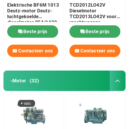
Elektrische BF6M 1013
TCD2012LO42V
Deutz-motor Deutz-
Dieselmotor
gebruikte zware machines
luchtgekoelde
TCD2013LO42V voor
dieselmotor 854/1400
vrachtwagens
N.M/R/Min
Diesel Generatorreeks
Beste prijs
Beste prijs
Contacteer ons
Contacteer ons
-Motor
(32)