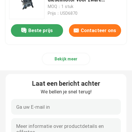
werkzaamheden
MOQ：1 stuk
Prijs：USD6870
Hydraulische pomp
Beste prijs
Contacteer ons
REISversnellingsbak
Kubotamotor
Bekijk meer
Yanmarmotor
Laat een bericht achter
ISUZU Engine
We bellen je snel terug!
Perkins Engine
Weichaimotor