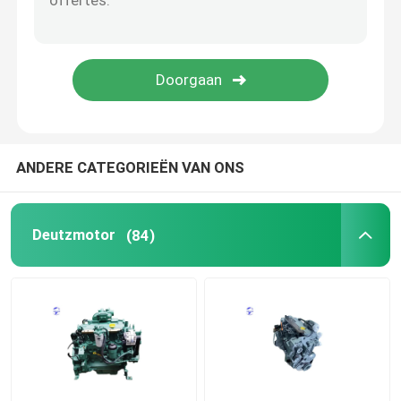
gebruikte motor
Dieselmotordelen
Motor cilinderkop
ANDERE CATEGORIEËN VAN ONS
Onderdelen voor graafmachines
Deutzmotor
(84)
Minigraafwerktuig
Vibratieroller
boormachine