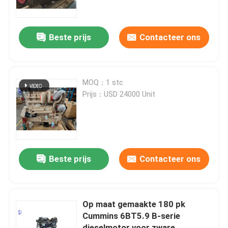
Fabrieksreis
Beste prijs
Contacteer ons
Kwaliteitscontrole
MOQ：1 stc
Contacteer ons
Prijs：USD 24000 Unit
Vraag een offerte aan
Deutzmotor
Beste prijs
Contacteer ons
-Motor
Op maat gemaakte 180 pk
Cummins 6BT5.9 B-serie
CUMMINS-Motor
dieselmotor voor zware