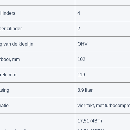
ilinders
4
er cilinder
2
ng van de kleplijn
OHV
rboor, mm
102
trek, mm
119
tsing
3.9 liter
ratie
vier-takt, met turbocompr
17,51 (4BT)