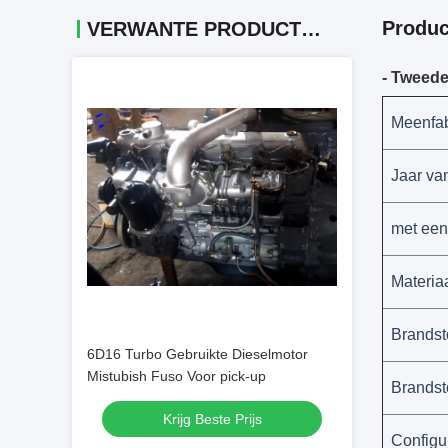
Produc
VERWANTE PRODUCTEN
- Tweed
M
eenfab
Jaar va
met een
Materiaa
Brandst
6D16 Turbo Gebruikte Dieselmotor
Mistubish Fuso Voor pick-up
Brandst
Krijg Beste Prijs
Configu