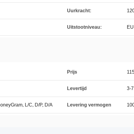
Uurkracht:
120
Uitstootniveau:
EU-
Prijs
11
Levertijd
3-7
MoneyGram, L/C, D/P, D/A
Levering vermogen
100