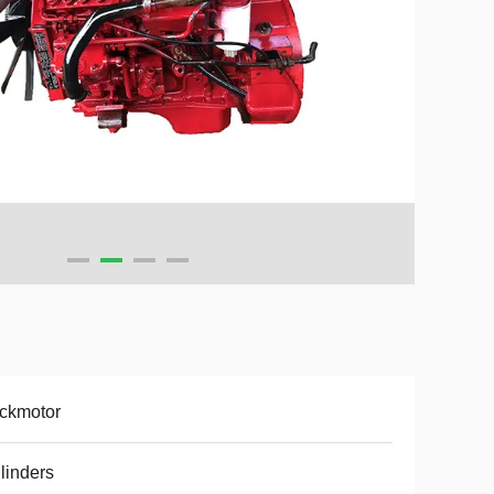
ckmotor
ilinders