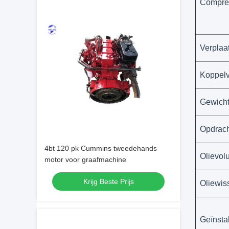
Compre
Verplaa
Koppel
Gewicht
Opdrach
4bt 120 pk Cummins tweedehands
Olievol
motor voor graafmachine
Krijg Beste Prijs
Oliewiss
Geïnsta