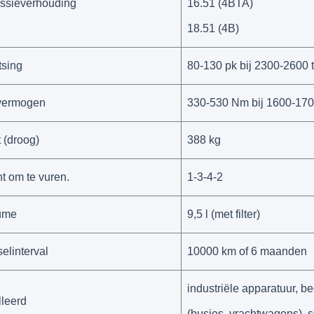
ssieverhouding
16.51 (4BTA)
18.51 (4B)
tsing
80-130 pk bij 2300-2600 
vermogen
330-530 Nm bij 1600-170
 (droog)
388 kg
t om te vuren.
1-3-4-2
ume
9,5 l (met filter)
elinterval
10000 km of 6 maanden
industriële apparatuur, be
lleerd
(busjes, vrachtwagens), 