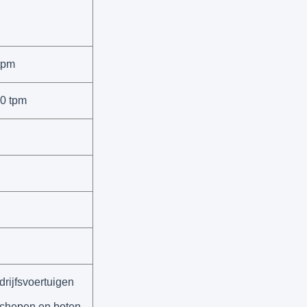
tpm
0 tpm
drijfsvoertuigen
schepen en boten