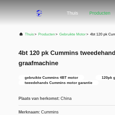
Thuis
Producten
Thuis
>
Producten
>
Gebruikte Motor
>
4bt 120 pk Cu
4bt 120 pk Cummins tweedehand
graafmachine
gebruikte Cummins 4BT motor
120pk 
tweedehands Cummins motor garantie
Plaats van herkomst:
China
Merknaam:
Cummins