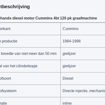
tbeschrijving
ehands diesel motor Cummins 4bt 120 pk graafmachine
rikant
Cummins
n productie
1984-1998
 breedte van niet meer dan 50 mm
gietijzer
l van het cilinderkopje
gietijzer
ofsoort
Diesel
ofsysteem
Directe injectie, mechani
ratie
inline