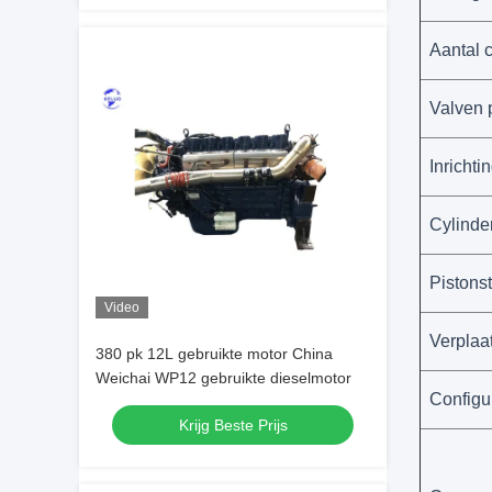
Aantal c
Valven p
Inrichti
Cylinde
Pistons
Video
Verplaa
380 pk 12L gebruikte motor China
Weichai WP12 gebruikte dieselmotor
Configu
Krijg Beste Prijs