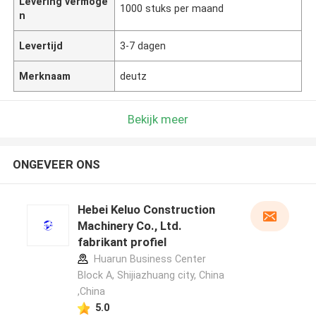
Levering vermoge
1000 stuks per maand
n
Levertijd
3-7 dagen
Merknaam
deutz
Bekijk meer
ONGEVEER ONS
Hebei Keluo Construction
Machinery Co., Ltd.
fabrikant profiel
Huarun Business Center
Block A, Shijiazhuang city, China
,China
5.0