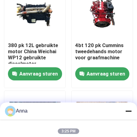
Fabrieksreis
Kwaliteitscontrole
380 pk 12L gebruikte
4bt 120 pk Cummins
motor China Weichai
tweedehands motor
Contacteer ons
WP12 gebruikte
voor graafmachine
dieselmotor
Aanvraag sturen
Aanvraag sturen
Vraag een offerte aan
Deutzmotor
Anna
-Motor
3:25 PM
CUMMINS-Motor