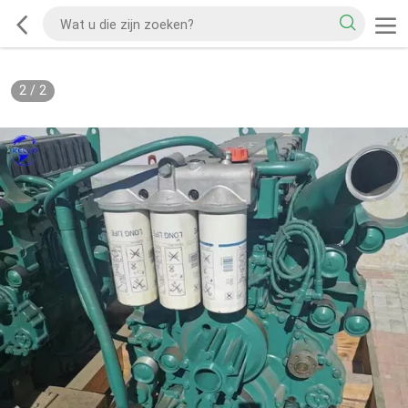
2
/
2