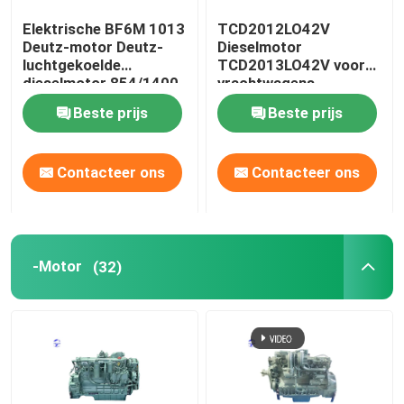
Elektrische BF6M 1013
TCD2012LO42V
gebruikte motor
Deutz-motor Deutz-
Dieselmotor
luchtgekoelde
TCD2013LO42V voor
dieselmotor 854/1400
vrachtwagens
Dieselmotordelen
N.M/R/Min
Beste prijs
Beste prijs
Motor cilinderkop
Contacteer ons
Contacteer ons
Onderdelen voor graafmachines
-Motor
(32)
Minigraafwerktuig
Vibratieroller
boormachine