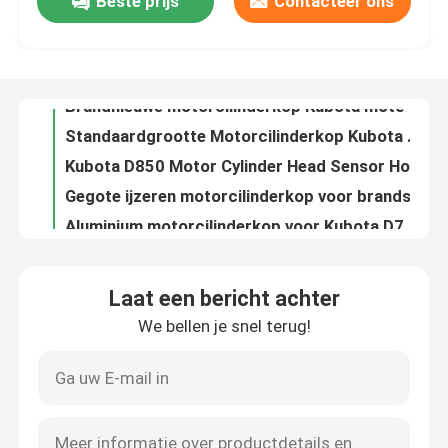
Beste prijs
Contacteer ons
Brandnieuwe motorcilinderkop Kubota motor D905
Standaardgrootte Motorcilinderkop Kubota Motor D902
Fabrieksreis
Kubota D850 Motor Cylinder Head Sensor Hole
Gegote ijzeren motorcilinderkop voor brandstof Diesel Kubota D850 motor
Kwaliteitscontrole
Aluminium motorcilinderkop voor Kubota D782 motor
OEM-logo Motorcilinderkop Kubota D750
Contacteer ons
Gepolijste motor cilinderkop Kubota D722
Kubota D600 motorcilinderkop afdichting functie
Tweedehands originele Japanse dieselmotor Nissan QD32 Motor
Vraag een offerte aan
Weichai WD615.47 Gebruikte motor 370 pk Gebruikte dieselmotoren
Laat een bericht achter
2.7L Isuzu 4JB1 Turbo tweedehands dieselmotor Intern verbrandingsmotor
Deutzmotor
We bellen je snel terug!
C9 Gebruikte Caterpillar-motoren CAT tweedehands motor voor graafmachines
420 pk 372 kW Gebruikte motor D11 90% Nieuwe deutz Marine Motor
-Motor
Brandnieuwe Deutz motor Originele BF4M2012 Deutz Diesel motor
BF6M2012 Deutz motor BF6M2012C watergekoelde dieselmotor
CUMMINS-Motor