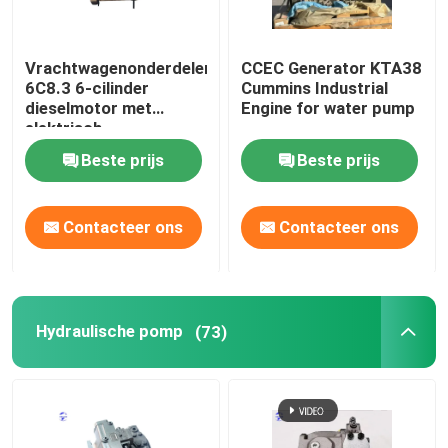
Vrachtwagenonderdelen
CCEC Generator KTA38
6C8.3 6-cilinder
Cummins Industrial
dieselmotor met
Engine for water pump
elektrisch
startsysteem
Beste prijs
Beste prijs
Contacteer ons
Contacteer ons
Hydraulische pomp
(73)