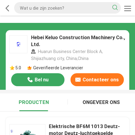
Hebei Keluo Construction Machinery Co.,
Ltd.
Huarun Business Center Block A,
Shijiazhuang city, China,China
5.0
Geverifieerde Leverancier
Bel nu
Contacteer ons
PRODUCTEN
ONGEVEER ONS
Elektrische BF6M 1013 Deutz-
motor Deutz-luchtgekoelde