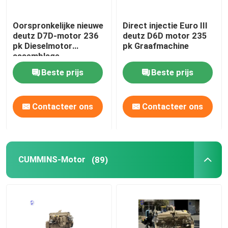
gebruikte zware machines
Oorspronkelijke nieuwe
Direct injectie Euro III
deutz D7D-motor 236
deutz D6D motor 235
pk Dieselmotor
pk Graafmachine
Diesel Generatorreeks
assemblage
Beste prijs
Beste prijs
Contacteer ons
Contacteer ons
CUMMINS-Motor
(89)