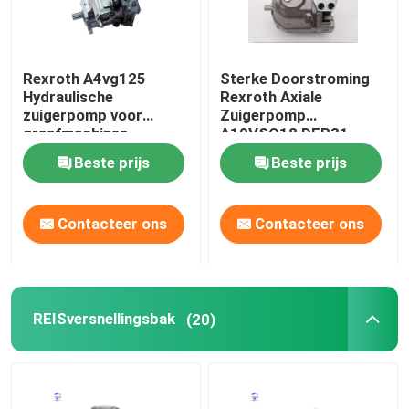
Rexroth A4vg125
Sterke Doorstroming
Hydraulische
Rexroth Axiale
zuigerpomp voor
Zuigerpomp
graafmachines
A10VSO18 DFR31
Hydraulische Olie
Beste prijs
Beste prijs
Aangedreven
Contacteer ons
Contacteer ons
REISversnellingsbak
(20)