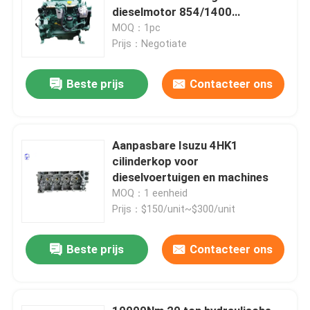
dieselmotor 854/1400
N.M/R/Min
MOQ：1pc
Prijs：Negotiate
Beste prijs
Contacteer ons
Aanpasbare Isuzu 4HK1
cilinderkop voor
dieselvoertuigen en machines
MOQ：1 eenheid
Prijs：$150/unit~$300/unit
Beste prijs
Contacteer ons