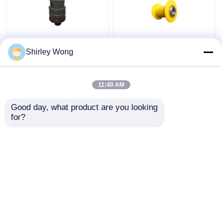
Zwaar werkend en hard
Efficiënt
Shirley Wong
draaiend mechanisme
ophefmechanisme voor
voor veeleisende en
de verlaging van de
ruwe omgevingen
planeten voor
11:40 AM
industriële
Beste prijs
Beste prijs
automatisering
Good day, what product are you looking 
for?
Contacteer ons
Contacteer ons
Bekijk meer
Thuis
Ongeveer ons
Contacteer ons
Desktop Site
Sitemap
Privacybeleid