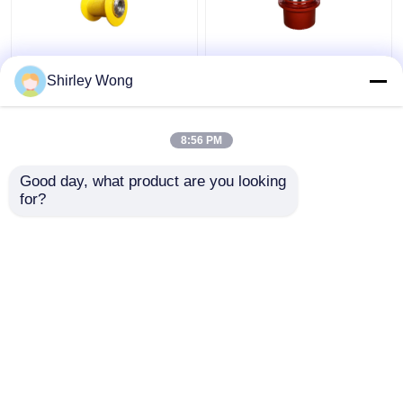
Efficiënt
Versnellingsbak
Shirley Wong
ophefmechanisme voor
Reismekanisme
de verlaging van de
Planetaafnemer IP65
planeten voor
voor zware industriële
8:56 PM
industriële
machines
Beste prijs
Beste prijs
automatisering
Good day, what product are you looking 
for?
Contacteer ons
Contacteer ons
Bekijk meer
Thuis
Ongeveer ons
Contacteer ons
Desktop Site
Sitemap
Privacybeleid