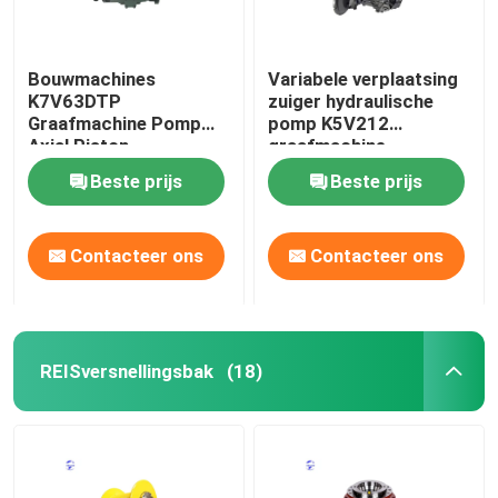
Bouwmachines
Variabele verplaatsing
K7V63DTP
zuiger hydraulische
Graafmachine Pomp
pomp K5V212
Axial Piston
graafmachine
Beste prijs
Beste prijs
Contacteer ons
Contacteer ons
REISversnellingsbak
(18)