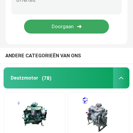
gebruikte motor
Dieselmotordelen
Motor cilinderkop
ANDERE CATEGORIEËN VAN ONS
Onderdelen voor graafmachines
Deutzmotor
(78)
Minigraafwerktuig
Vibratieroller
boormachine