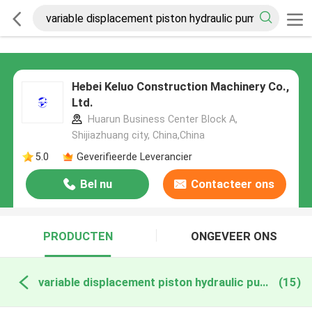
Hebei Keluo Construction Machinery Co.,
Ltd.
Huarun Business Center Block A,
Shijiazhuang city, China,China
5.0
Geverifieerde Leverancier
Bel nu
Contacteer ons
PRODUCTEN
ONGEVEER ONS
variable displacement piston hydraulic pump online fabricage
(15)