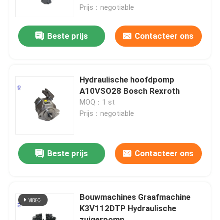
Prijs：negotiable
Fabrieksreis
Beste prijs
Contacteer ons
Kwaliteitscontrole
Hydraulische hoofdpomp
Contacteer ons
A10VSO28 Bosch Rexroth
MOQ：1 st
Prijs：negotiable
Vraag een offerte aan
Deutzmotor
Beste prijs
Contacteer ons
-Motor
Bouwmachines Graafmachine
K3V112DTP Hydraulische
CUMMINS-Motor
zuigerpomp