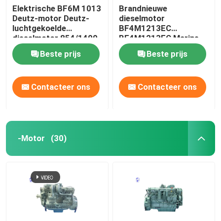
Elektrische BF6M 1013
Brandnieuwe
Deutz-motor Deutz-
dieselmotor
gebruikte zware machines
luchtgekoelde
BF4M1213EC
dieselmotor 854/1400
BF4M1213FC Marine
N.M/R/Min
graafmachine motor
Diesel Generatorreeks
Beste prijs
Beste prijs
Contacteer ons
Contacteer ons
-Motor
(30)