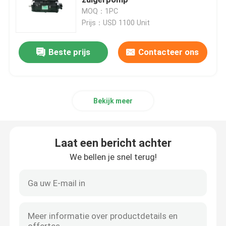
MOQ：1PC
Prijs：USD 1100 Unit
Hydraulische pomp
Beste prijs
Contacteer ons
REISversnellingsbak
Kubotamotor
Bekijk meer
Yanmarmotor
Laat een bericht achter
ISUZU Engine
We bellen je snel terug!
Perkins Engine
Weichaimotor