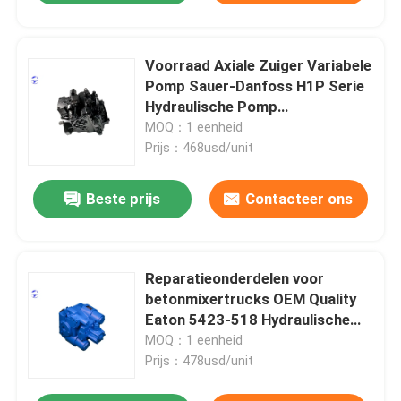
Voorraad Axiale Zuiger Variabele
Pomp Sauer-Danfoss H1P Serie
Hydraulische Pomp
Groothandelsprijs
MOQ：1 eenheid
Prijs：468usd/unit
Beste prijs
Contacteer ons
Reparatieonderdelen voor
betonmixertrucks OEM Quality
Eaton 5423-518 Hydraulische
pomp assemblage
MOQ：1 eenheid
Prijs：478usd/unit