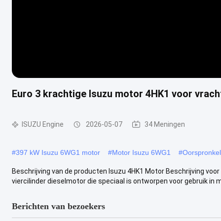
Euro 3 krachtige Isuzu motor 4HK1 voor vrac
ISUZU Engine
2026-05-07
34 Meningen
#
397 kW Isuzu 6WG1 motor
#
Motor Isuzu 6WG1
#
Oorspronkel
Beschrijving van de producten Isuzu 4HK1 Motor Beschrijving v
viercilinder dieselmotor die speciaal is ontworpen voor gebruik in mi
Berichten van bezoekers