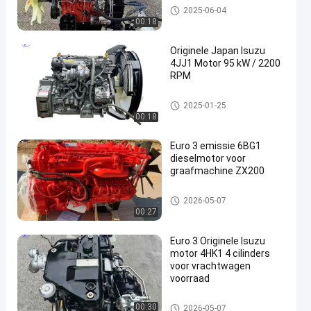
ISUZU Engine
2025-06-04
00:18
Originele Japan Isuzu
4JJ1 Motor 95 kW / 2200
RPM
ISUZU Engine
2025-01-25
00:18
Euro 3 emissie 6BG1
dieselmotor voor
graafmachine ZX200
ISUZU Engine
2026-05-07
00:27
Euro 3 Originele Isuzu
motor 4HK1 4 cilinders
voor vrachtwagen
voorraad
ISUZU Engine
00:30
2026-05-07