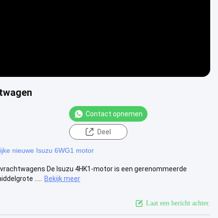
htwagen
Contact opnemen
Deel
ijke nieuwe Isuzu 6WG1 motor
oor vrachtwagens De Isuzu 4HK1-motor is een gerenommeerde
ddelgrote .....
Bekijk meer
Laat een bericht achter.