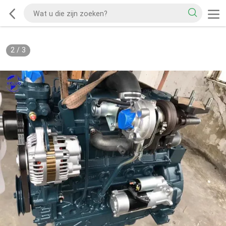
2
/
3