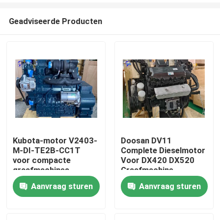
Geadviseerde Producten
Kubota-motor V2403-
Doosan DV11
M-DI-TE2B-CC1T
Complete Dieselmotor
Thuis
voor compacte
Voor DX420 DX520
graafmachines
Graafmachine
Aanvraag sturen
Aanvraag sturen
Producten
Over ons