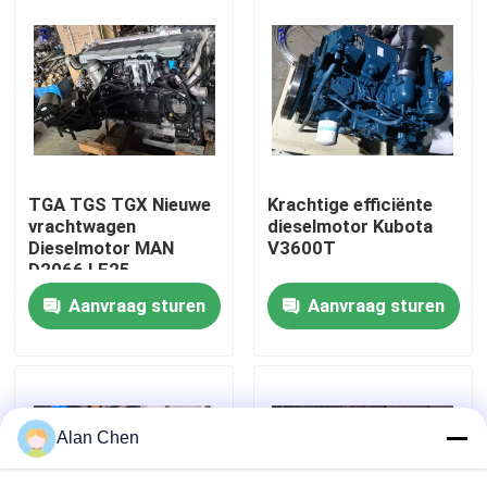
Fabrieksreis
Kwaliteitscontrole
Contacteer ons
TGA TGS TGX Nieuwe
Krachtige efficiënte
vrachtwagen
dieselmotor Kubota
Dieselmotor MAN
V3600T
Vraag een offerte aan
D2066 LF25
Aanvraag sturen
Aanvraag sturen
Deutzmotor
-Motor
Alan Chen
CUMMINS-Motor