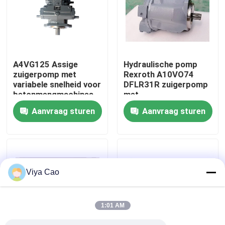
Fabrieksreis
Kwaliteitscontrole
A4VG125 Assige
Hydraulische pomp
zuigerpomp met
Rexroth A10VO74
variabele snelheid voor
DFLR31R zuigerpomp
Contacteer ons
betonmengmachines
met
spleenvloeistofkrachttoe
Aanvraag sturen
Aanvraag sturen
Vraag een offerte aan
Deutzmotor
Viya Cao
-Motor
1:01 AM
CUMMINS-Motor