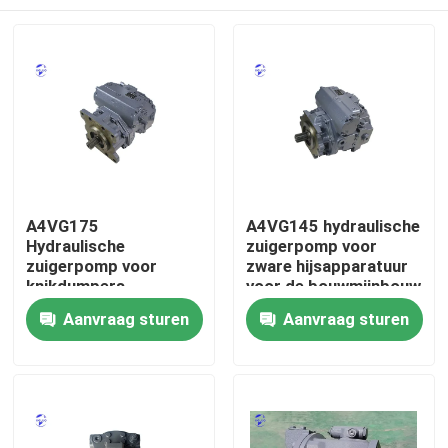
A4VG175
A4VG145 hydraulische
Hydraulische
zuigerpomp voor
zuigerpomp voor
zware hijsapparatuur
knikdumpers
voor de bouwmijnbouw
Thuis
Aanvraag sturen
Aanvraag sturen
Producten
Over ons