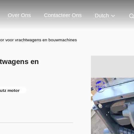
Over Ons
Contacteer Ons
Dutch
or voor vrachtwagens en bouwmachines
htwagens en
utz motor