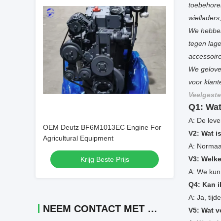
toebehore
wielladers
We hebben
tegen lage
accessoire
We gelove
voor klan
Veelgeste
Q1: Wat
A: De leve
OEM Deutz BF6M1013EC Engine For
V2: Wat i
Agricultural Equipment
A: Normaa
V3: Welke
Krijg Beste Prijs
A: We kun
Q4: Kan i
A: Ja, tij
NEEM CONTACT MET ONS OP
V5: Wat v