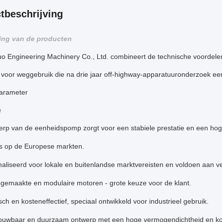
tbeschrijving
ing van de producten
o Engineering Machinery Co., Ltd. combineert de technische voordelen 
 voor weggebruik die na drie jaar off-highway-apparatuuronderzoek ee
parameter
n
rp van de eenheidspomp zorgt voor een stabiele prestatie en een hoge
s op de Europese markten.
aliseerd voor lokale en buitenlandse marktvereisten en voldoen aan ver
gemaakte en modulaire motoren - grote keuze voor de klant.
h en kosteneffectief, speciaal ontwikkeld voor industrieel gebruik.
ouwbaar en duurzaam ontwerp met een hoge vermogendichtheid en ko