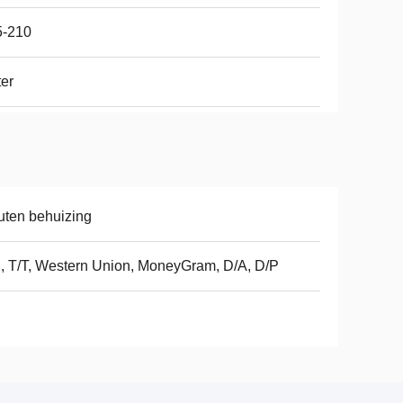
5-210
ter
ten behuizing
, T/T, Western Union, MoneyGram, D/A, D/P