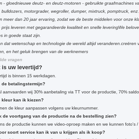
n - gloednieuwe deutz- en deutz-motoren - gebruikte graafmachines 
, bulldozers, motorgrader, wegroller, dumper, mixtruck, pomptruck, e
 meer dan 20 jaar ervaring, zodat we de beste middelen voor onze 
 prijs leveren met gegarandeerde kwaliteit en snelle leveringWe beloven
s in goede staat zijn.
n dat wetenschap en technologie de wereld altijd veranderen.creëren
ten, en het geluk brengen van de werknemers
lde vragen
 is uw levertijd?
rtijd is binnen 15 werkdagen.
s de betalingstermijn?
l aanvaarden wij 30% aanbetaling via TT voor de productie, 70% saldo
 kleur kan ik kiezen?
nen de kleur aanpassen volgens uw kleurnummer.
k de voortgang van de productie na de bestelling zien?
dens de productie kunnen we video-oproep maken en we kunnen foto's /
oor soort service kan ik van u krijgen als ik koop?