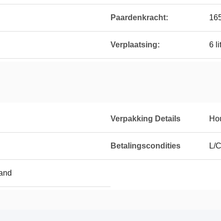
Paardenkracht:
16
Verplaatsing:
6 li
Verpakking Details
Hou
Betalingscondities
L/C
and