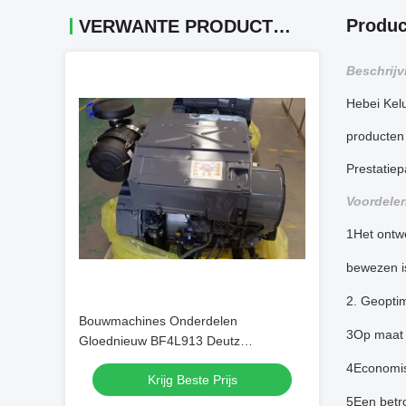
Produc
VERWANTE PRODUCTEN
Beschrijv
Hebei Kelu
producten
Prestatie
Voordele
1Het ontwe
bewezen i
2. Geoptim
Bouwmachines Onderdelen
3Op maat 
Gloednieuw BF4L913 Deutz
Dieselmotor
4Economisc
Krijg Beste Prijs
5Een betr