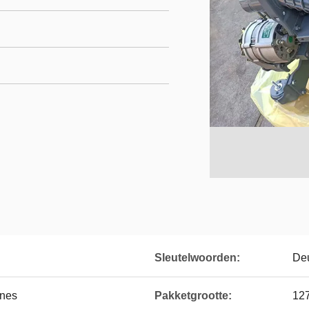
Sleutelwoorden:
De
ines
Pakketgrootte:
12