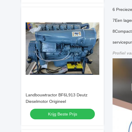
6 Precieze
7Een lager
8Compact 
servicepun
Profiel va
Landbouwtractor BF6L913 Deutz
Dieselmotor Origineel
Krijg Beste Prijs