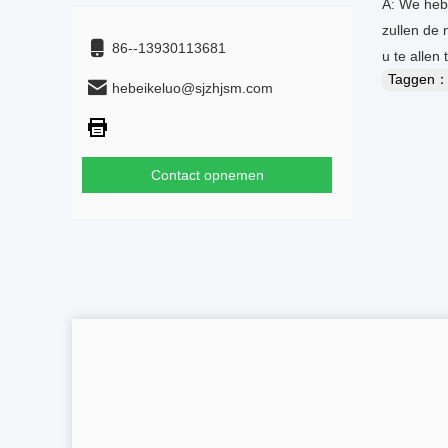
A: We hebb
zullen de
86--13930113681
u te allen 
Taggen
hebeikeluo@sjzhjsm.com
Contact opnemen