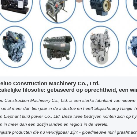
eluo Construction Machinery Co., Ltd.
akelijke filosofie: gebaseerd op oprechtheid, een win
o Construction Machinery Co., Ltd. is een sterke fabrikant van nieu
.is al meer dan tien jaar in de industrie en heeft Shijiazhuang Hanjiu 
en Elephant fluid power Co., Ltd. Deze twee bedrijven richten zich o
 in meer dan een dozijn landen en regio's in de wereld.
ijkste producten die nu verkrijgbaar zijn: - gloednieuwe mini graafm