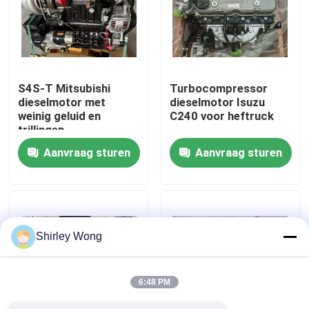
Fabrieksreis
Kwaliteitscontrole
S4S-T Mitsubishi
Turbocompressor
dieselmotor met
dieselmotor Isuzu
weinig geluid en
C240 voor heftruck
Contacteer ons
trillingen
Aanvraag sturen
Aanvraag sturen
Vraag een offerte aan
Deutzmotor
Shirley Wong
-Motor
6:48 PM
CUMMINS-Motor