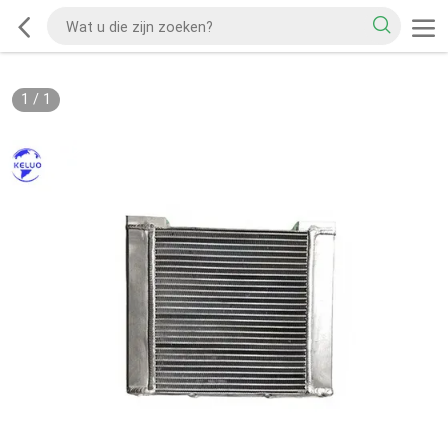
1
/
1