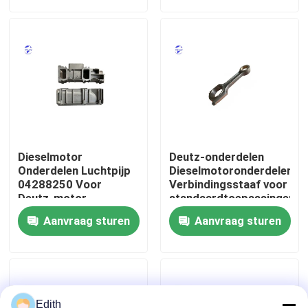
Fabrieksreis
Kwaliteitscontrole
Contacteer ons
Dieselmotor
Deutz-onderdelen
Vraag een offerte aan
Onderdelen Luchtpijp
Dieselmotoronderdelen
04288250 Voor
Verbindingsstaaf voor
Deutz-motor
standaardtoepassingen
Deutzmotor
Aanvraag sturen
Aanvraag sturen
-Motor
CUMMINS-Motor
Edith