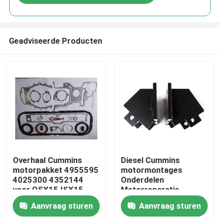
Geadviseerde Producten
Thuis
Overhaal Cummins
Diesel Cummins
motorpakket 4955595
motormontages
4025300 4352144
Onderdelen
Producten
voor QSX15 ISX15
Motorreparatie
Aanvraag sturen
Aanvraag sturen
Over ons