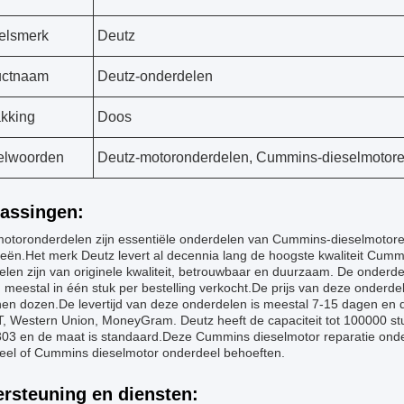
elsmerk
Deutz
uctnaam
Deutz-onderdelen
kking
Doos
elwoorden
Deutz-motoronderdelen, Cummins-dieselmotor
assingen:
motoronderdelen zijn essentiële onderdelen van Cummins-dieselmotoren
ieën.Het merk Deutz levert al decennia lang de hoogste kwaliteit Cum
len zijn van originele kwaliteit, betrouwbaar en duurzaam. De onderde
meestal in één stuk per bestelling verkocht.De prijs van deze onderde
nen dozen.De levertijd van deze onderdelen is meestal 7-15 dagen en 
/T, Western Union, MoneyGram. Deutz heeft de capaciteit tot 100000 st
03 en de maat is standaard.Deze Cummins dieselmotor reparatie onder
eel of Cummins dieselmotor onderdeel behoeften.
rsteuning en diensten: