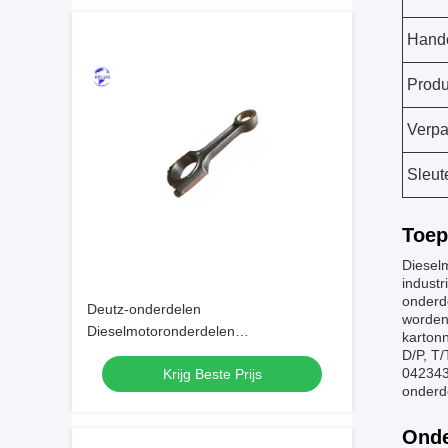
Hand
Prod
Verpa
Sleut
Toep
Diesel
industr
onderde
Deutz-onderdelen
worden 
Dieselmotoronderdelen
karton
Verbindingsstaaf voor
D/P, T
042343
Krijg Beste Prijs
standaardtoepassingen
onderd
Onde