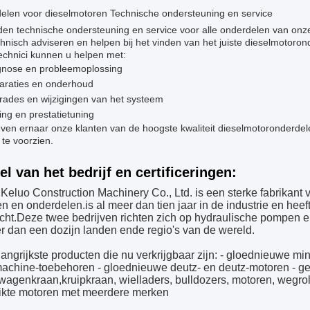
elen voor dieselmotoren Technische ondersteuning en service
eden technische ondersteuning en service voor alle onderdelen van on
hnisch adviseren en helpen bij het vinden van het juiste dieselmotoro
echnici kunnen u helpen met:
gnose en probleemoplossing
araties en onderhoud
ades en wijzigingen van het systeem
ing en prestatietuning
even ernaar onze klanten van de hoogste kwaliteit dieselmotoronderde
 te voorzien.
el van het bedrijf en certificeringen:
Keluo Construction Machinery Co., Ltd. is een sterke fabrikan
n en onderdelen.is al meer dan tien jaar in de industrie en hee
cht.
Deze twee bedrijven richten zich op hydraulische pompen
r dan een dozijn landen en
de regio's van de wereld.
angrijkste producten die nu verkrijgbaar zijn: - gloednieuwe 
achine-toebehoren - gloednieuwe deutz- en deutz-motoren - g
wagenkraan,kruipkraan, wielladers, bulldozers, motoren, wegrol
ikte motoren met meerdere merken