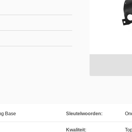
ing Base
Sleutelwoorden:
Ond
Kwaliteit:
Top