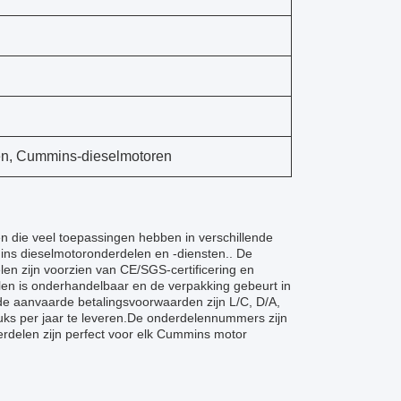
en, Cummins-dieselmotoren
 die veel toepassingen hebben in verschillende
mins dieselmotoronderdelen en -diensten.. De
len zijn voorzien van CE/SGS-certificering en
len is onderhandelbaar en de verpakking gebeurt in
de aanvaarde betalingsvoorwaarden zijn L/C, D/A,
uks per jaar te leveren.De onderdelennummers zijn
delen zijn perfect voor elk Cummins motor