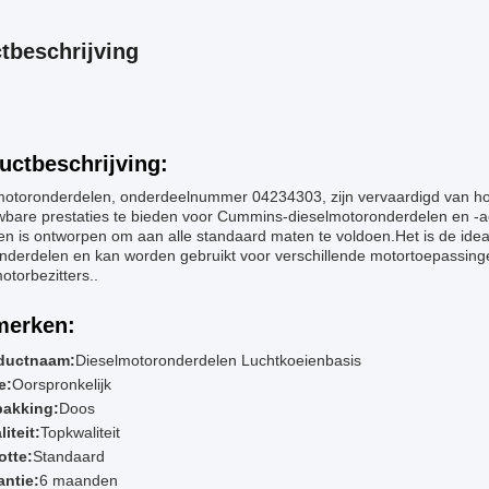
tbeschrijving
uctbeschrijving:
motoronderdelen, onderdeelnummer 04234303, zijn vervaardigd van h
bare prestaties te bieden voor Cummins-dieselmotoronderdelen en -acc
en is ontworpen om aan alle standaard maten te voldoen.Het is de id
nderdelen en kan worden gebruikt voor verschillende motortoepassing
otorbezitters..
erken:
ductnaam:
Dieselmotoronderdelen Luchtkoeienbasis
e:
Oorspronkelijk
pakking:
Doos
iteit:
Topkwaliteit
otte:
Standaard
antie:
6 maanden