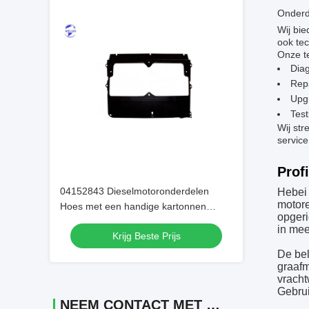
Onderd
Wij bi
ook tec
Onze t
Dia
Rep
Upgr
Test
Wij str
service
Profi
04152843 Dieselmotoronderdelen
Hebei 
motore
Hoes met een handige kartonnen
opgeri
verpakking
in mee
Krijg Beste Prijs
De bel
graafm
vracht
Gebru
NEEM CONTACT MET ONS OP