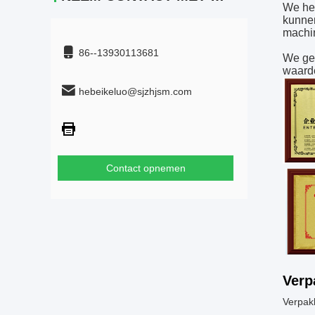
We heb
kunnen
machin
86--13930113681
We gel
waarde
hebeikeluo@sjzhjsm.com
Contact opnemen
Verp
Verpak