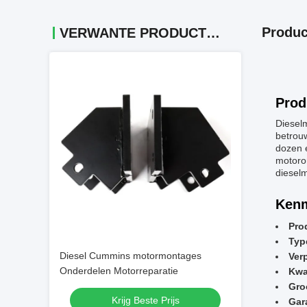
Produc
VERWANTE PRODUCTEN
Prod
Diesel
betrouw
dozen 
motoro
dieselm
Kenm
Pro
Typ
Diesel Cummins motormontages
Ver
Onderdelen Motorreparatie
Kwal
Gro
Krijg Beste Prijs
Gar