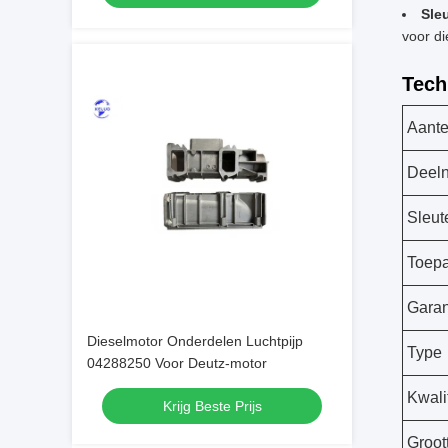
Sle
voor d
Tech
Aante
Deel
Sleut
Toepa
Garan
Dieselmotor Onderdelen Luchtpijp
Type
04288250 Voor Deutz-motor
Kwalit
Krijg Beste Prijs
Groot