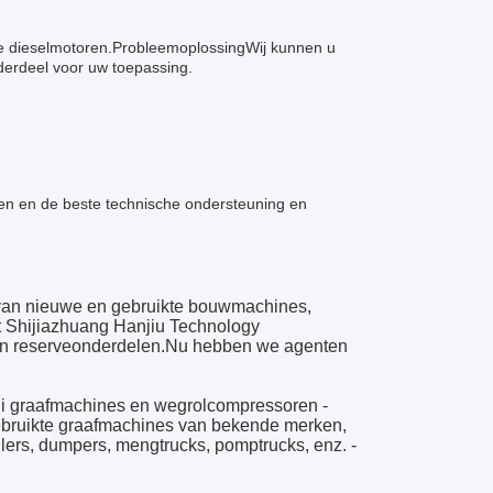
ze dieselmotoren.ProbleemoplossingWij kunnen u
nderdeel voor uw toepassing.
len en de beste technische ondersteuning en
t van nieuwe en gebruikte bouwmachines,
ft Shijiazhuang Hanjiu Technology
 en reserveonderdelen.Nu hebben we agenten
mini graafmachines en wegrolcompressoren -
ebruikte graafmachines van bekende merken,
lers, dumpers, mengtrucks, pomptrucks, enz. -