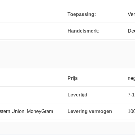
Toepassing:
Ver
Handelsmerk:
De
Prijs
neg
Levertijd
7-
Western Union, MoneyGram
Levering vermogen
100