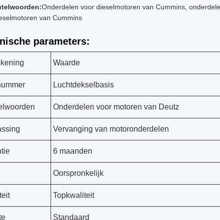
utelwoorden:
Onderdelen voor dieselmotoren van Cummins, onderdele
ieselmotoren van Cummins
nische parameters:
kening
Waarde
nummer
Luchtdekselbasis
elwoorden
Onderdelen voor motoren van Deutz
ssing
Vervanging van motoronderdelen
tie
6 maanden
Oorspronkelijk
eit
Topkwaliteit
te
Standaard