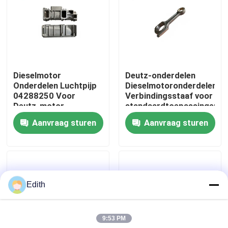
Fabrieksreis
Kwaliteitscontrole
Dieselmotor
Deutz-onderdelen
Onderdelen Luchtpijp
Dieselmotoronderdelen
Contacteer ons
04288250 Voor
Verbindingsstaaf voor
Deutz-motor
standaardtoepassingen
Aanvraag sturen
Aanvraag sturen
Vraag een offerte aan
Deutzmotor
Edith
-Motor
9:53 PM
CUMMINS-Motor