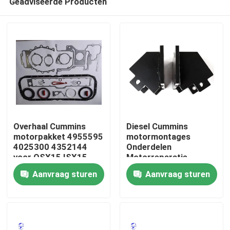
Geadviseerde Producten
Overhaal Cummins
Diesel Cummins
motorpakket 4955595
motormontages
4025300 4352144
Onderdelen
voor QSX15 ISX15
Motorreparatie
Thuis
Aanvraag sturen
Aanvraag sturen
Producten
Over ons