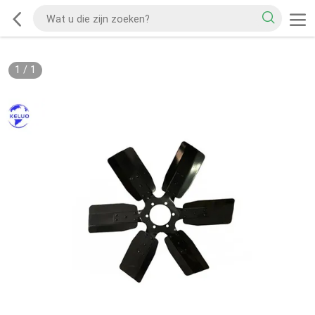
1
/
1