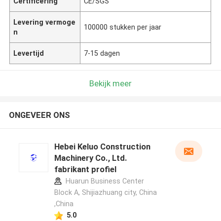
Certificering
CE/SGS
Levering vermoge
100000 stukken per jaar
n
Levertijd
7-15 dagen
Bekijk meer
ONGEVEER ONS
Hebei Keluo Construction
Machinery Co., Ltd.
fabrikant profiel
Huarun Business Center
Block A, Shijiazhuang city, China
,China
5.0