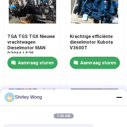
Fabrieksreis
Kwaliteitscontrole
TGA TGS TGX Nieuwe
Krachtige efficiënte
vrachtwagen
dieselmotor Kubota
Dieselmotor MAN
V3600T
Contacteer ons
D2066 LF25
Aanvraag sturen
Aanvraag sturen
Vraag een offerte aan
Deutzmotor
Shirley Wong
-Motor
7:35 AM
CUMMINS-Motor