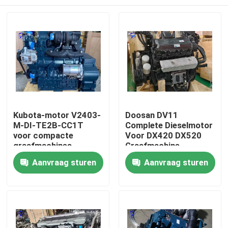
Kubota-motor V2403-
Doosan DV11
M-DI-TE2B-CC1T
Complete Dieselmotor
voor compacte
Voor DX420 DX520
graafmachines
Graafmachine
Thuis
Aanvraag sturen
Aanvraag sturen
Producten
Over ons