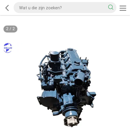
2
/
2