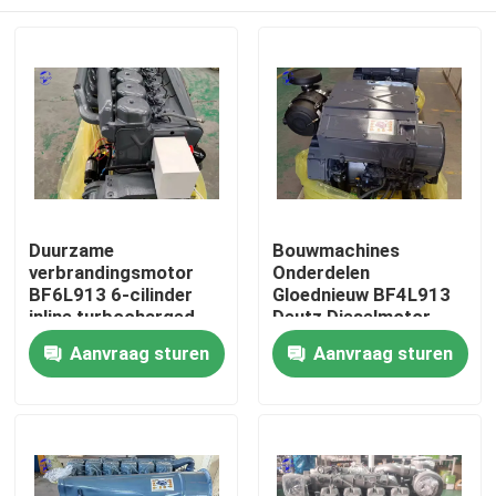
Duurzame
Bouwmachines
verbrandingsmotor
Onderdelen
BF6L913 6-cilinder
Gloednieuw BF4L913
inline turbocharged
Deutz Dieselmotor
luchtgekoelde
Thuis
Aanvraag sturen
Aanvraag sturen
dieselmotor voor
mijnbouwapparatuur
Producten
Over ons