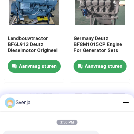
Fabrieksreis
Kwaliteitscontrole
Landbouwtractor
Germany Deutz
BF6L913 Deutz
BF8M1015CP Engine
Dieselmotor Origineel
For Generator Sets
Contacteer ons
Aanvraag sturen
Aanvraag sturen
Vraag een offerte aan
Deutzmotor
Svenja
-Motor
3:50 PM
CUMMINS-Motor