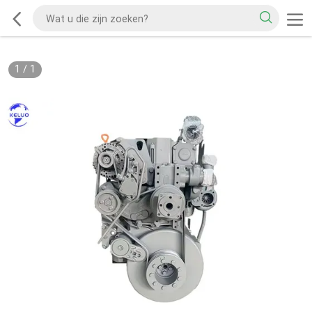
1
/
1