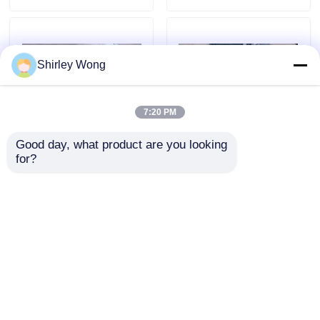
gebruikte zware machines
Shirley Wong
Diesel Generatorreeks
7:20 PM
Good day, what product are you looking 
for?
Construction Machinery
Reparatie Compleet
Engine D6D EAE2
Originele Deutz
BF6M2012 Dieselmotor
Voor Constructie
Machinery
Aanvraag sturen
Aanvraag sturen
Thuis
Ongeveer ons
Contacteer ons
Desktop Site
Sitemap
Privacybeleid