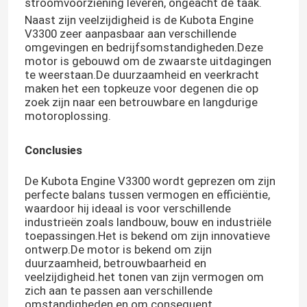
stroomvoorziening leveren, ongeacht de taak.
Naast zijn veelzijdigheid is de Kubota Engine
V3300 zeer aanpasbaar aan verschillende
Fabrieksreis
omgevingen en bedrijfsomstandigheden.Deze
motor is gebouwd om de zwaarste uitdagingen
te weerstaan.De duurzaamheid en veerkracht
Kwaliteitscontrole
maken het een topkeuze voor degenen die op
zoek zijn naar een betrouwbare en langdurige
motoroplossing.
Contacteer ons
Conclusies
Vraag een offerte aan
De Kubota Engine V3300 wordt geprezen om zijn
perfecte balans tussen vermogen en efficiëntie,
waardoor hij ideaal is voor verschillende
Deutzmotor
industrieën zoals landbouw, bouw en industriële
toepassingen.Het is bekend om zijn innovatieve
ontwerp.De motor is bekend om zijn
-Motor
duurzaamheid, betrouwbaarheid en
veelzijdigheid.het tonen van zijn vermogen om
zich aan te passen aan verschillende
CUMMINS-Motor
omstandigheden en om consequent