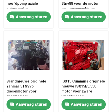
hoofdpomp axiale
3tnv88 voor de motor
zuigermotor
van bouwmachines
gebruikte motor
Aanvraag sturen
Aanvraag sturen
Dieselmotordelen
Motor cilinderkop
Onderdelen voor graafmachines
Minigraafwerktuig
Brandnieuwe originele
ISX15 Cummins originele
Yanmar 3TNV76
nieuwe ISX15E5.550
Vibratieroller
dieselmotor voor
motor voor zware
grasmaaiers
vrachtwagen
Aanvraag sturen
Aanvraag sturen
boormachine