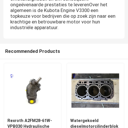
ongeëvenaarde prestaties te leverenOver het
algemeen is de Kubota Engine V3300 een
Hydraulische pomp
topkeuze voor bedrijven die op zoek zijn naar een
krachtige en betrouwbare motor voor hun
industriële apparatuur.
REISversnellingsbak
Recommended Products
Kubotamotor
Yanmarmotor
ISUZU Engine
Perkins Engine
Rexroth A2FM28-61W-
Watergekoeld
Weichaimotor
VPB030 Hydraulische
dieselmotorcilinderblok