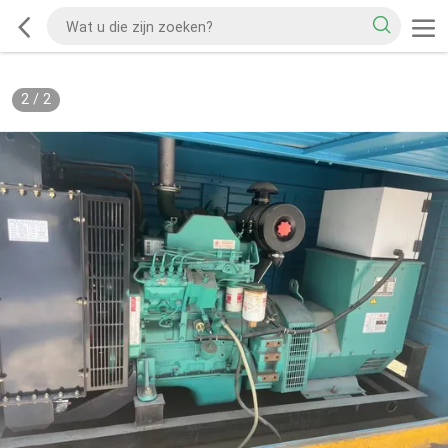
2
/
2