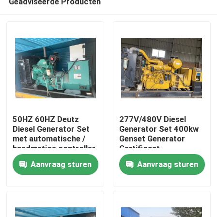
Geadviseerde Producten
50HZ 60HZ Deutz
277V/480V Diesel
Diesel Generator Set
Generator Set 400kw
met automatische /
Genset Generator
handmatige controller
Certificaat
Thuis
CE/ISO9001
Aanvraag sturen
Aanvraag sturen
Producten
Over ons