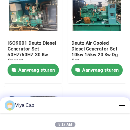
Fabrieksreis
Kwaliteitscontrole
ISO9001 Deutz Diesel
Deutz Air Cooled
Generator Set
Diesel Generator Set
Contacteer ons
50HZ/60HZ 30 Kw
10kw 15kw 20 Kw Dg
Genset
Set
Aanvraag sturen
Aanvraag sturen
Vraag een offerte aan
Deutzmotor
Viya Cao
-Motor
5:17 AM
CUMMINS-Motor