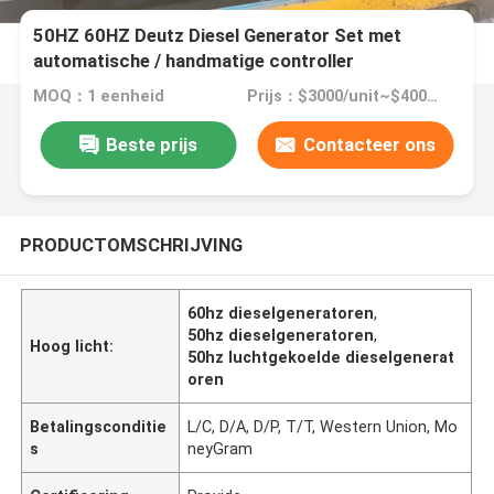
50HZ 60HZ Deutz Diesel Generator Set met
automatische / handmatige controller
MOQ：1 eenheid
Prijs：$3000/unit~$4000/unit
Beste prijs
Contacteer ons
PRODUCTOMSCHRIJVING
60hz dieselgeneratoren
,
50hz dieselgeneratoren
,
Hoog licht:
50hz luchtgekoelde dieselgenerat
oren
Betalingsconditie
L/C, D/A, D/P, T/T, Western Union, Mo
s
neyGram