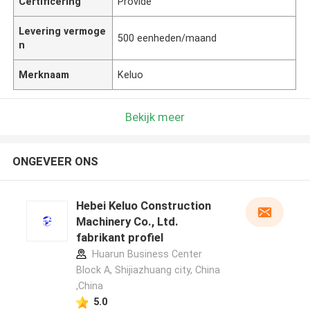
Certificering
Provide
Levering vermoge
500 eenheden/maand
n
Merknaam
Keluo
Bekijk meer
ONGEVEER ONS
Hebei Keluo Construction
Machinery Co., Ltd.
fabrikant profiel
Huarun Business Center
Block A, Shijiazhuang city, China
,China
5.0