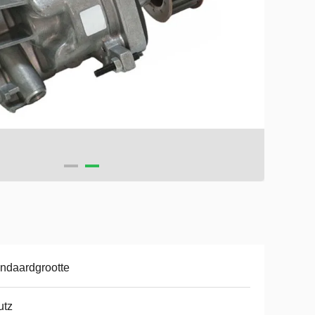
ndaardgrootte
utz