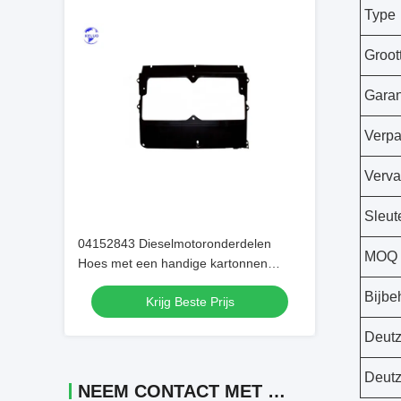
Type
Groot
Garan
Verpa
Verva
Sleut
04152843 Dieselmotoronderdelen
MOQ
Hoes met een handige kartonnen
verpakking
Bijbe
Krijg Beste Prijs
Deut
Deut
NEEM CONTACT MET ONS OP