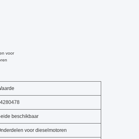
en voor
oren
Waarde
4280478
eide beschikbaar
nderdelen voor dieselmotoren