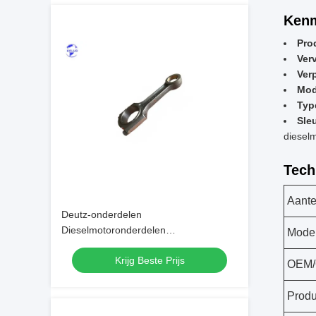
Kenm
Pro
Ver
Ver
Mod
Typ
Sle
diesel
Tech
Aante
Deutz-onderdelen
Dieselmotoronderdelen
Mode
Verbindingsstaaf voor
Krijg Beste Prijs
standaardtoepassingen
OEM
Prod