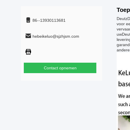
Toep
Deutz
D
86--13930113681
voor ee
vervaa
uw
Deu
hebeikeluo@sjzhjsm.com
leverin
garand
andere
Contact opnemen