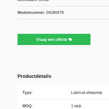
Modelnummer:
04280478
Vraag een offerte
Productdetails
Type:
Lubricat-oliepomp
MOQ:
1 stuk