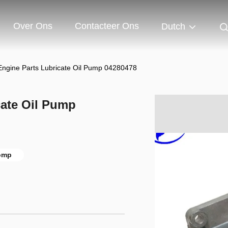
Over Ons
Contacteer Ons
Dutch
Engine Parts Lubricate Oil Pump 04280478
cate Oil Pump
omp