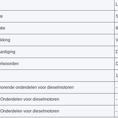
L
te
S
tie
6
kking
V
ardiging
D
elwoorden
D
1
horende onderdelen voor dieselmotoren
-
z
Onderdelen voor dieselmotoren
-
z
Onderdelen voor dieselmotoren
-