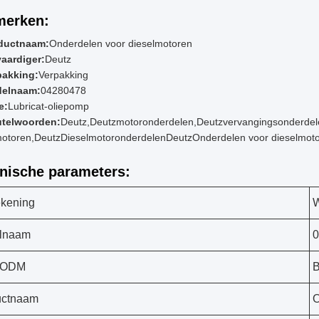
erken:
ductnaam:
Onderdelen voor dieselmotoren
vaardiger:
Deutz
pakking:
Verpakking
elnaam:
04280478
e:
Lubricat-oliepomp
utelwoorden:
Deutz,
Deutz
motoronderdelen,
Deutz
vervangingsonderdel
motoren,
Deutz
Dieselmotoronderdelen
Deutz
Onderdelen voor dieselmot
nische parameters:
kening
lnaam
0
/ODM
B
uctnaam
O