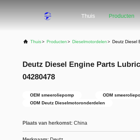
Thuis
Producten
Thuis
>
Producten
>
Dieselmotordelen
>
Deutz Diesel 
Deutz Diesel Engine Parts Lubri
04280478
OEM smeeroliepomp
ODM smeeroliep
ODM Deutz Dieselmotoronderdelen
Plaats van herkomst:
China
Merknaam:
Deutz