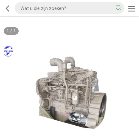
1
/
1