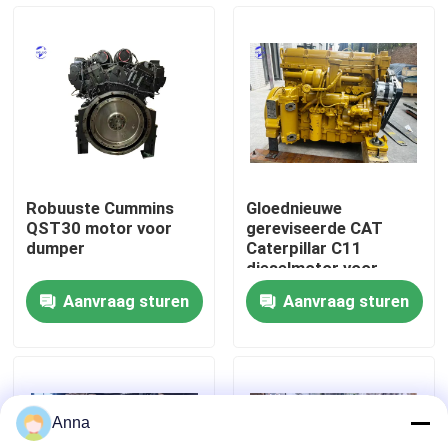
Fabrieksreis
Kwaliteitscontrole
Contacteer ons
Robuuste Cummins
Gloednieuwe
QST30 motor voor
gereviseerde CAT
Vraag een offerte aan
dumper
Caterpillar C11
dieselmotor voor
ondergrondse
Aanvraag sturen
Aanvraag sturen
vrachtwagens
Deutzmotor
-Motor
Anna
CUMMINS-Motor