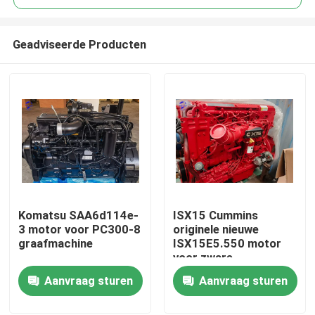
Geadviseerde Producten
Komatsu SAA6d114e-
ISX15 Cummins
Thuis
3 motor voor PC300-8
originele nieuwe
graafmachine
ISX15E5.550 motor
voor zware
Producten
vrachtwagen
Aanvraag sturen
Aanvraag sturen
Over ons